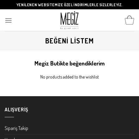
Skip
YENİLENEN WEBSİTEMİZE ÖZEL İNDİRİMLERLE SİZLERLEYİZ.
to
content
BEĞENI LISTEM
Megiz Butikte beğendiklerim
No products added to the wishlist
ALIŞVERIŞ
Sipariş Takip