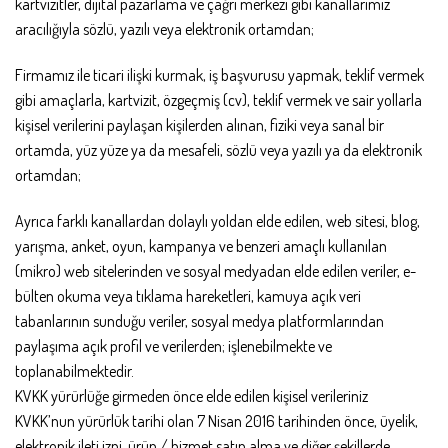
kartvizitler, dijital pazarlama ve çağrı merkezi gibi kanallarımız
aracılığıyla sözlü, yazılı veya elektronik ortamdan;
Firmamız ile ticari ilişki kurmak, iş başvurusu yapmak, teklif vermek
gibi amaçlarla, kartvizit, özgeçmiş (cv), teklif vermek ve sair yollarla
kişisel verilerini paylaşan kişilerden alınan, fiziki veya sanal bir
ortamda, yüz yüze ya da mesafeli, sözlü veya yazılı ya da elektronik
ortamdan;
Ayrıca farklı kanallardan dolaylı yoldan elde edilen, web sitesi, blog,
yarışma, anket, oyun, kampanya ve benzeri amaçlı kullanılan
(mikro) web sitelerinden ve sosyal medyadan elde edilen veriler, e-
bülten okuma veya tıklama hareketleri, kamuya açık veri
tabanlarının sunduğu veriler, sosyal medya platformlarından
paylaşıma açık profil ve verilerden; işlenebilmekte ve
toplanabilmektedir.
KVKK yürürlüğe girmeden önce elde edilen kişisel verileriniz
KVKK’nun yürürlük tarihi olan 7 Nisan 2016 tarihinden önce, üyelik,
elektronik ileti izni, ürün / hizmet satın alma ve diğer şekillerde