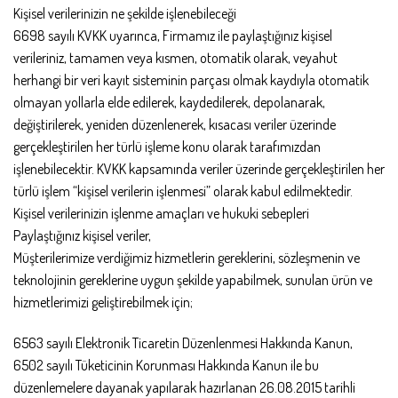
Kişisel verilerinizin ne şekilde işlenebileceği
6698 sayılı KVKK uyarınca, Firmamız ile paylaştığınız kişisel
verileriniz, tamamen veya kısmen, otomatik olarak, veyahut
herhangi bir veri kayıt sisteminin parçası olmak kaydıyla otomatik
olmayan yollarla elde edilerek, kaydedilerek, depolanarak,
değiştirilerek, yeniden düzenlenerek, kısacası veriler üzerinde
gerçekleştirilen her türlü işleme konu olarak tarafımızdan
işlenebilecektir. KVKK kapsamında veriler üzerinde gerçekleştirilen her
türlü işlem “kişisel verilerin işlenmesi” olarak kabul edilmektedir.
Kişisel verilerinizin işlenme amaçları ve hukuki sebepleri
Paylaştığınız kişisel veriler,
Müşterilerimize verdiğimiz hizmetlerin gereklerini, sözleşmenin ve
teknolojinin gereklerine uygun şekilde yapabilmek, sunulan ürün ve
hizmetlerimizi geliştirebilmek için;
6563 sayılı Elektronik Ticaretin Düzenlenmesi Hakkında Kanun,
6502 sayılı Tüketicinin Korunması Hakkında Kanun ile bu
düzenlemelere dayanak yapılarak hazırlanan 26.08.2015 tarihli