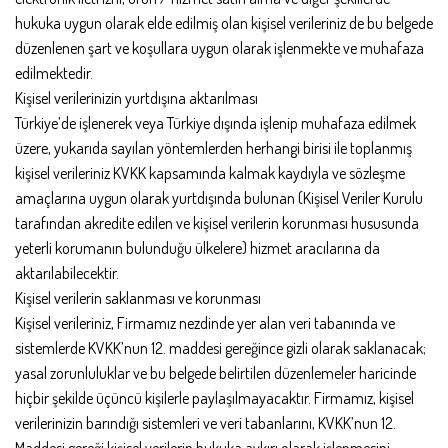
hukuka uygun olarak elde edilmiş olan kişisel verileriniz de bu belgede
düzenlenen şart ve koşullara uygun olarak işlenmekte ve muhafaza
edilmektedir.
Kişisel verilerinizin yurtdışına aktarılması
Türkiye’de işlenerek veya Türkiye dışında işlenip muhafaza edilmek
üzere, yukarıda sayılan yöntemlerden herhangi birisi ile toplanmış
kişisel verileriniz KVKK kapsamında kalmak kaydıyla ve sözleşme
amaçlarına uygun olarak yurtdışında bulunan (Kişisel Veriler Kurulu
tarafından akredite edilen ve kişisel verilerin korunması hususunda
yeterli korumanın bulunduğu ülkelere) hizmet aracılarına da
aktarılabilecektir.
Kişisel verilerin saklanması ve korunması
Kişisel verileriniz, Firmamız nezdinde yer alan veri tabanında ve
sistemlerde KVKK’nun 12. maddesi gereğince gizli olarak saklanacak;
yasal zorunluluklar ve bu belgede belirtilen düzenlemeler haricinde
hiçbir şekilde üçüncü kişilerle paylaşılmayacaktır. Firmamız, kişisel
verilerinizin barındığı sistemleri ve veri tabanlarını, KVKK’nun 12.
Maddesi gereği kişisel verilerin hukuka aykırı olarak işlenmesini