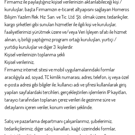
Firmamız ile paylaştığınız kişisel verilerinizin aktarılabileceği kişi /
kuruluşlar; başta Firmamızın e-ticaret altyapısını sağlayan Homeros
Bilişim Yazılım Rek. Hiz. San. ve Tic. Ltd. Şti. olmak üzere, tedarikçiler,
kargo şirketleri gibi sunulan hizmetler ile ilgili kişi ve kuruluşlar,
faaliyetlerimizi yürütmek üzere ve/veya Veri İşleyen sıfatı ile hizmet
alınan, iş birliği yaptığımız program ortağı kuruluşları, yurtiçi /
yurtdışı kuruluşlar ve diğer 3. kişilerdir.
Kişisel verilerinizin toplanma şekli
Kişisel verileriniz,
Firmamız internet sitesi ve mobil uygulamalarındaki formlar
aracılığıyla ad, soyad, TC kimlik numarası, adres, telefon, iş veya özel
e-posta adresi gibi bilgiler ile; kullanıcı adı ve şifresi kullanılarak giriş
yapılan sayfalardaki tercihleri, gerçekleştirilen işlemlerin IP kayıtları,
tarayıcı tarafından toplanan çerez verileri ile gezinme süre ve
detaylarını içeren veriler, konum verileri şeklinde;
Satış ve pazarlama departmanı çalışanlarımız, şubelerimiz,
tedarikçilerimiz, diğer satış kanalları, kağıt üzerindeki formlar,