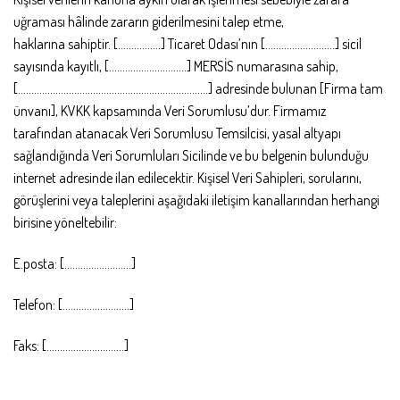
uğraması hâlinde zararın giderilmesini talep etme,
haklarına sahiptir. […………….] Ticaret Odası’nın [……………………..] sicil
sayısında kayıtlı, [………………………..] MERSİS numarasına sahip,
[……………………………………………………………..] adresinde bulunan [Firma tam
ünvanı], KVKK kapsamında Veri Sorumlusu’dur. Firmamız
tarafından atanacak Veri Sorumlusu Temsilcisi, yasal altyapı
sağlandığında Veri Sorumluları Sicilinde ve bu belgenin bulunduğu
internet adresinde ilan edilecektir. Kişisel Veri Sahipleri, sorularını,
görüşlerini veya taleplerini aşağıdaki iletişim kanallarından herhangi
birisine yöneltebilir:
E.posta: […………………….]
Telefon: […………………….]
Faks: [………………………..]