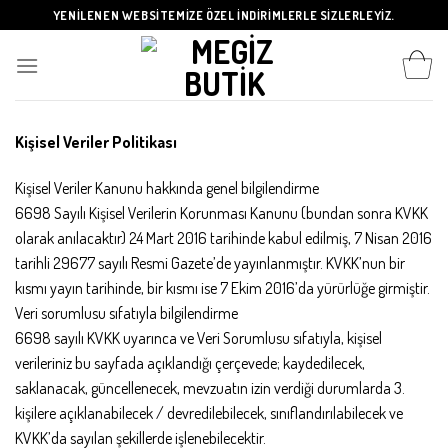
Skip
YENİLENEN WEBSİTEMİZE ÖZEL İNDİRİMLERLE SİZLERLEYİZ.
to
content
Kişisel Veriler Politikası
Kişisel Veriler Kanunu hakkında genel bilgilendirme
6698 Sayılı Kişisel Verilerin Korunması Kanunu (bundan sonra KVKK
olarak anılacaktır) 24 Mart 2016 tarihinde kabul edilmiş, 7 Nisan 2016
tarihli 29677 sayılı Resmi Gazete’de yayınlanmıştır. KVKK’nun bir
kısmı yayın tarihinde, bir kısmı ise 7 Ekim 2016’da yürürlüğe girmiştir.
Veri sorumlusu sıfatıyla bilgilendirme
6698 sayılı KVKK uyarınca ve Veri Sorumlusu sıfatıyla, kişisel
verileriniz bu sayfada açıklandığı çerçevede; kaydedilecek,
saklanacak, güncellenecek, mevzuatın izin verdiği durumlarda 3.
kişilere açıklanabilecek / devredilebilecek, sınıflandırılabilecek ve
KVKK’da sayılan şekillerde işlenebilecektir.