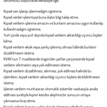
sorumlusu) başvurarak kendisiyle ilgili;
Kişisel veri işlenip işlenmediğini öğrenme,
Kişisel verileri işlenmişse buna ilişkin bilgi talep etme,
Kişisel verilerin işlenme amacını ve bunların amacına uygun kullanılıp
kullanılmadığını öğrenme,
Yurt içinde veya yurt dışında kişisel verilerin aktarıldığı üçüncü kişileri
bilme,
Kişisel verilerin eksik veya yanlış işlenmiş olması hâlinde bunların
düzeltilmesini isteme,
KVKK’nun 7. maddesinde öngörülen şartlar çerçevesinde kişisel
verilerin silinmesini veya yok edilmesini isteme,
Kişisel verilerin düzeltilmesi, silinmesi, yok edilmesi halinde bu
işlemlerin, kişisel verilerin aktarıldığı üçüncü kişilere de bildirilmesini
isteme,
İşlenen verilerin münhasıran otomatik sistemler vasıtasıyla analiz
edilmesi suretiyle kişinin kendisi aleyhine bir sonucun ortaya
çıkmasına itiraz etme,
Kişisel verilerin kanuna aykırı olarak işlenmesi sebebiyle zarara