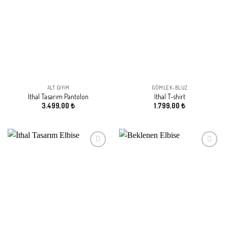
ALT GIYIM
GÖMLEK-BLUZ
İthal Tasarım Pantolon
İthal T-shirt
3.499,00
₺
1.799,00
₺
Beğeni
Beğeni
Listeme
Listeme
Ekle
Ekle