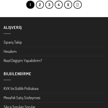
1
2
3
4
5
ALIŞVERIŞ
Sipariş Takip
Hesabım
Nasıl Değişim Yapabilirim?
BILGILENDIRME
KVK Ve Gizlilik Politakası
Mesafeli Satış Sözleşmesi
Sıkça Sorulan Sorular