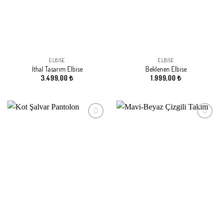
ELBISE
ELBISE
İthal Tasarım Elbise
Beklenen Elbise
3.499,00
₺
1.999,00
₺
Beğeni
Beğeni
Listeme
Listeme
Ekle
Ekle