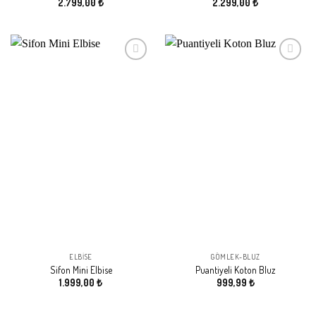
2.799,00
₺
2.299,00
₺
Beğeni
Beğeni
Listeme
Listeme
Ekle
Ekle
ELBISE
GÖMLEK-BLUZ
Sifon Mini Elbise
Puantiyeli Koton Bluz
1.999,00
₺
999,99
₺