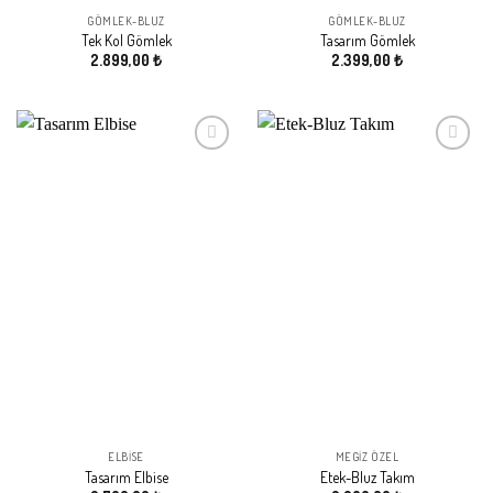
GÖMLEK-BLUZ
GÖMLEK-BLUZ
Tek Kol Gömlek
Tasarım Gömlek
2.899,00
₺
2.399,00
₺
Beğeni
Beğeni
Listeme
Listeme
Ekle
Ekle
ELBISE
MEGIZ ÖZEL
Tasarım Elbise
Etek-Bluz Takım