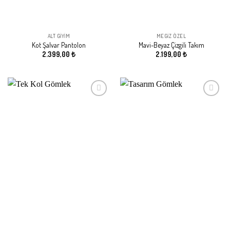
ALT GIYIM
MEGIZ ÖZEL
Kot Şalvar Pantolon
Mavi-Beyaz Çizgili Takım
2.399,00
₺
2.199,00
₺
Beğeni
Beğeni
Listeme
Listeme
Ekle
Ekle