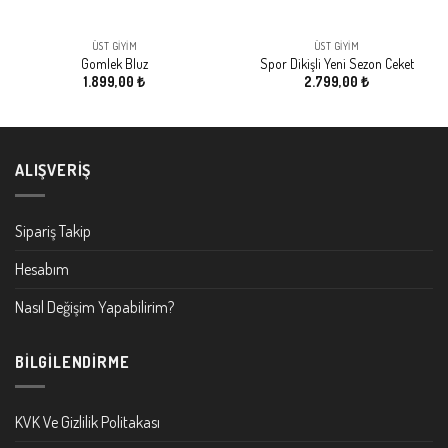
ÜST GIYIM
ÜST GIYIM
Gomlek Bluz
Spor Dikişli Yeni Sezon Ceket
1.899,00
₺
2.799,00
₺
ALIŞVERIŞ
Sipariş Takip
Hesabım
Nasıl Değişim Yapabilirim?
BILGILENDIRME
KVK Ve Gizlilik Politakası