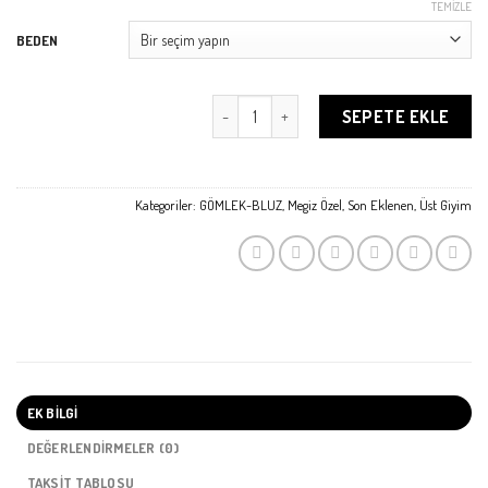
TEMIZLE
BEDEN
Chopin Gömlek-Bluz adet
SEPETE EKLE
Kategoriler:
GÖMLEK-BLUZ
,
Megiz Özel
,
Son Eklenen
,
Üst Giyim
EK BILGI
DEĞERLENDIRMELER (0)
TAKSIT TABLOSU