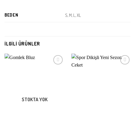
BEDEN
S, M, L, XL
İLGILI ÜRÜNLER
Beğeni
Beğeni
Listeme
Listeme
Ekle
Ekle
STOKTA YOK