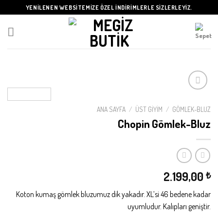
Skip
YENİLENEN WEBSİTEMİZE ÖZEL İNDİRİMLERLE SİZLERLEYİZ.
to
content
ANA SAYFA
/
ÜST GIYIM
/
GÖMLEK-BLUZ
Beğeni
Chopin Gömlek-Bluz
Listeme
Ekle
2.199,00
₺
Koton kumaş gömlek bluzumuz dik yakadır. XL’si 46 bedene kadar
uyumludur. Kalıpları geniştir.