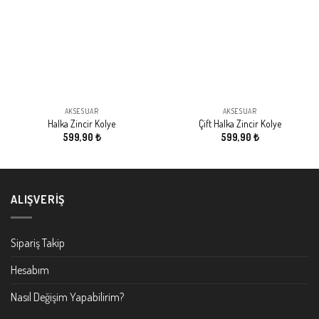
AKSESUAR
AKSESUAR
Halka Zincir Kolye
Çift Halka Zincir Kolye
599,90
₺
599,90
₺
ALIŞVERIŞ
Sipariş Takip
Hesabım
Nasıl Değişim Yapabilirim?