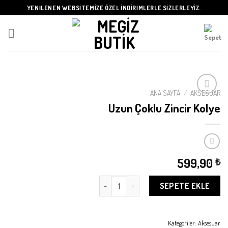
Skip
YENİLENEN WEBSİTEMİZE ÖZEL İNDİRİMLERLE SİZLERLEYİZ.
to
content
ANA SAYFA
/
AKSESUAR
Uzun Çoklu Zincir Kolye
Beğeni
Listeme
Ekle
599,90
₺
Uzun Çoklu Zincir Kolye adet
SEPETE EKLE
Kategoriler:
Aksesuar