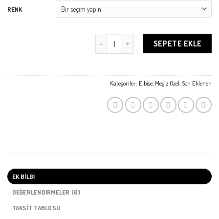
RENK
Kare Yaka Elbise adet
SEPETE EKLE
Kategoriler:
Elbise
,
Megiz Özel
,
Son Eklenen
EK BILGI
DEĞERLENDIRMELER (0)
TAKSIT TABLOSU