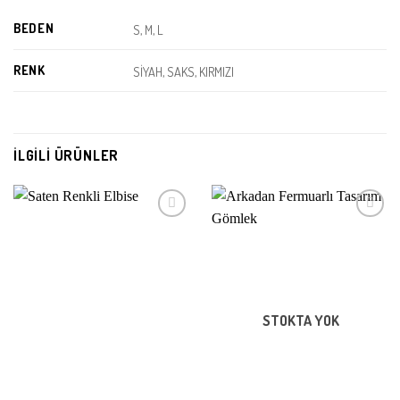
BEDEN
S, M, L
RENK
SİYAH, SAKS, KIRMIZI
İLGILI ÜRÜNLER
Beğeni
Beğeni
Listeme
Listeme
Ekle
Ekle
STOKTA YOK