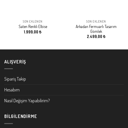
SON EKLENEN
SON EKLENEN
Arkadan Fermuarlı Tasarım
Saten Renkli Elbise
Gömlek
1.999,00
₺
2.499,00
₺
ALIŞVERIŞ
Sipariş Takip
Hesabım
Nasıl Değişim Yapabilirim?
BILGILENDIRME