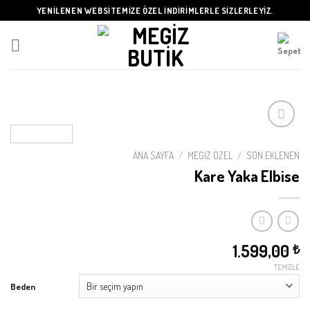
Skip
YENİLENEN WEBSİTEMİZE ÖZEL İNDİRİMLERLE SİZLERLEYİZ.
to
content
ANA SAYFA
/
MEGIZ ÖZEL
/
SON EKLENEN
Beğeni
Kare Yaka Elbise
Listeme
Ekle
1.599,00
₺
TEMIZLE
Beden